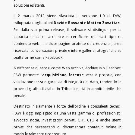
soluzioni esistenti.
Il 2 marzo 2013 viene rilasciata la versione 1.0 di FAW,
sviluppata dagli italiani
Davide Bassani
e
Matteo Zavattari
.
Fin dalla sua prima release, il software si distingue per la
capacità unica di acquisire e certificare qualsiasi tipo di
contenuto web — incluse pagine protette da credenziali, aree
riservate, conversazioni private e intere gallerie fotografiche su
piattaforme come Facebook.
A differenza di servizi come Web Archive, Archive.is o Hashbot,
FAW permette l’
acquisizione forense
vera e propria, con
validazione terza e garanzia di integrità del dato, rendendo le
prove digitali utilizzabili in Tribunale, sia in ambito civile che
penale.
Destinato inizialmente a forze dell’ordine e consulenti tecnici,
FAW è oggi impiegato da una vasta gamma di professionisti:
avvocati, notai, investigatori privati, CTP, CTU e anche utenti
privati che necessitano di documentare contenuti online in
modo legalmente riconosciuto.